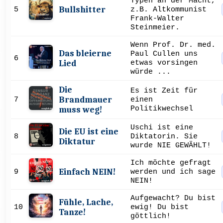
Typen an der Macht,
Bullshitter
5
z.B. Altkommunist
Frank-Walter
Steinmeier.
Wenn Prof. Dr. med.
Das bleierne
Paul Cullen uns
6
Lied
etwas vorsingen
würde ...
Die
Es ist Zeit für
Brandmauer
7
einen
Politikwechsel
muss weg!
Uschi ist eine
Die EU ist eine
8
Diktatorin. Sie
Diktatur
wurde NIE GEWÄHLT!
Ich möchte gefragt
Einfach NEIN!
9
werden und ich sage
NEIN!
Aufgewacht? Du bist
Fühle, Lache,
10
ewig! Du bist
Tanze!
göttlich!