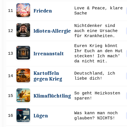
Love & Peace, klare
Frieden
11
Sache
Nichtdenker sind
Idioten-Allergie
12
auch eine Ursache
für Krankheiten.
Euren Krieg könnt
Ihr Euch an den Hut
Irrenanstalt
13
stecken! Ich mach'
da nicht mit.
Kartoffeln
Deutschland, ich
14
gegen Krieg
liebe dich!
So geht Heizkosten
Klimaflüchtling
15
sparen!
Was kann man noch
Lügen
16
glauben? NICHTS!