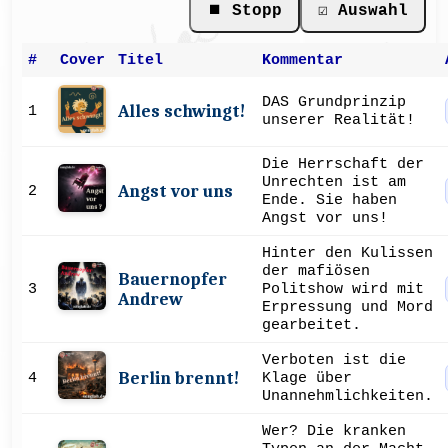
⏹ Stopp
☑ Auswahl
#
Cover
Titel
Kommentar
DAS Grundprinzip
Alles schwingt!
1
unserer Realität!
Die Herrschaft der
Unrechten ist am
Angst vor uns
2
Ende. Sie haben
Angst vor uns!
Hinter den Kulissen
der mafiösen
Bauernopfer
3
Politshow wird mit
Andrew
Erpressung und Mord
gearbeitet.
Verboten ist die
Berlin brennt!
4
Klage über
Unannehmlichkeiten.
Wer? Die kranken